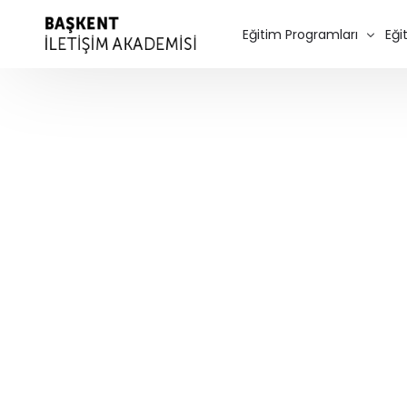
Eğitim Programları
Eği
Diksiyon Eğitimi
Spikerlik Eğitimi
Seslendirme Kursu – Dubla
Oyunculuk Eğitimi
Sinema Oyunculuğu
Program Ücretleri
Kurumsal Eğitimler
Özel Ders
Online Diksiyon Kursu