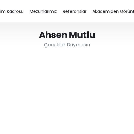
tim Kadrosu
Mezunlarımız
Referanslar
Akademiden Görünt
Ahsen Mutlu
Çocuklar Duymasın
j Eğitimi
Diksiyon Eğitimi
Spikerlik Eğitimi
Seslendirme Kursu – Dublaj Eğitimi