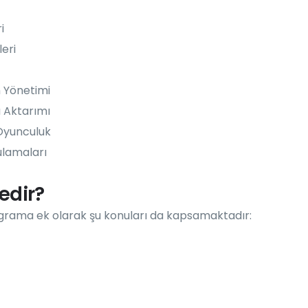
i
eri
 Yönetimi
 Aktarımı
Oyunculuk
lamaları
edir?
grama ek olarak şu konuları da kapsamaktadır: