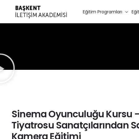
Eğitim Programları
Eği
Diksiyon Eğitimi
Spikerlik Eğitimi
Seslendirme Kursu – Dubla
Oyunculuk Eğitimi
Sinema Oyunculuğu
Program Ücretleri
Kurumsal Eğitimler
Sinema Oyunculuğu Kursu —
Özel Ders
Tiyatrosu Sanatçılarından S
Online Diksiyon Kursu
Kamera Eğitimi