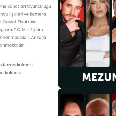
Oyunculuk Eğitimi
ahne Sanatları Oyunculuğu
cu ilişkileri ve kamera
Sinema Oyunculuğu
r. Devlet Tiyatrosu
ram, T.C. Milli Eğitim
amamlanmaktadır. Ankara,
ulanmaktadır.
 Kazandırılması.
ndırılması.