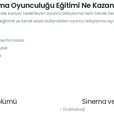
ma Oyunculuğu Eğitimi Ne Kazand
ünde kariyer hedefleyen oyuncu adaylarına hem teknik he
 eğitimli ve kendi sesini kullanabilen oyuncu adaylarına aç
 performansı
uluk
a
ölümü
Sinema ve
– Dramaturji