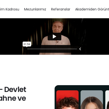
tim Kadrosu
Mezunlarımız
Referanslar
Akademiden Görünt
j Eğitimi
 Devlet
Diksiyon Eğitimi
ahne ve
Spikerlik Eğitimi
Seslendirme Kursu – Dublaj Eğitimi