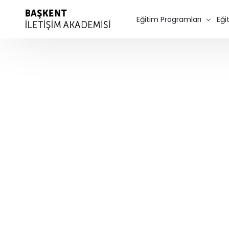
Eğitim Programları
Eği
Diksiyon Eğitimi
Spikerlik Eğitimi
Seslendirme Kursu – Dubla
Oyunculuk Eğitimi
Sinema Oyunculuğu
Program Ücretleri
Kurumsal Eğitimler
Özel Ders
Online Diksiyon Kursu