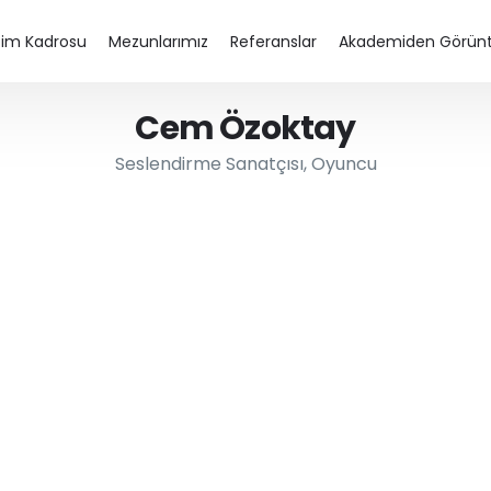
tim Kadrosu
Mezunlarımız
Referanslar
Akademiden Görünt
Cem Özoktay
Seslendirme Sanatçısı, Oyuncu
j Eğitimi
Diksiyon Eğitimi
Spikerlik Eğitimi
Seslendirme Kursu – Dublaj Eğitimi