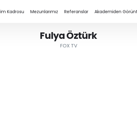
tim Kadrosu
Mezunlarımız
Referanslar
Akademiden Görünt
Fulya Öztürk
FOX TV
j Eğitimi
Diksiyon Eğitimi
Spikerlik Eğitimi
Seslendirme Kursu – Dublaj Eğitimi