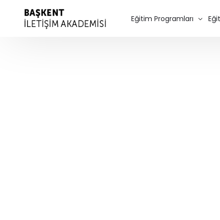
Eğitim Programları
Eği
Diksiyon Eğitimi
Spikerlik Eğitimi
Seslendirme Kursu – Dubla
Oyunculuk Eğitimi
Sinema Oyunculuğu
Program Ücretleri
Kurumsal Eğitimler
Özel Ders
Online Diksiyon Kursu