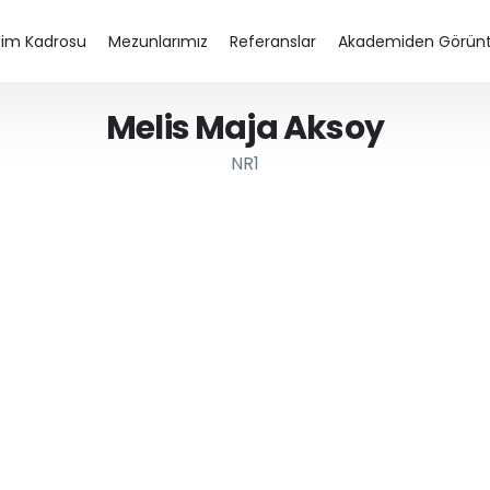
tim Kadrosu
Mezunlarımız
Referanslar
Akademiden Görünt
Melis Maja Aksoy
NR1
j Eğitimi
Diksiyon Eğitimi
Spikerlik Eğitimi
Seslendirme Kursu – Dublaj Eğitimi