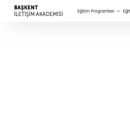
Eğitim Programları
Eği
Diksiyon Eğitimi
Spikerlik Eğitimi
Seslendirme Kursu – Dubla
Oyunculuk Eğitimi
Sinema Oyunculuğu
Program Ücretleri
Kurumsal Eğitimler
Özel Ders
Online Diksiyon Kursu